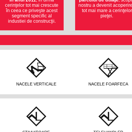
cerinţelor tot mai crescute
nostru a devenit acoperir
în ceea ce priveşte acest
tot mai mare a cerinţelor
segment specific al
pieţei.
industiei de construcţii.
NACELE VERTICALE
NACELE FOARFECA