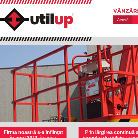
Acasă
Firma noastră s-a înfiinţat
Prin
lărgirea continuă 
în anul 2011
, în urma
parcului de utilaje
, scop