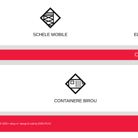
SCHELE MOBILE
E
C
CONTAINERE BIROU
© 2016 • utilup.ro • design & code by IDEA-PLUS